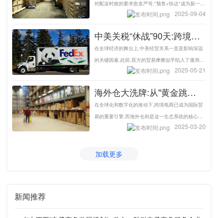
对配送时效的要求愈发严苛,"预售+快达"成为新一代
2025-09-04
爆款标配策略.在这一趋势下,海外仓作为跨境电商重
要的境外节点,已从"可选配件"升级为"核心基础设
中美关税“休战”90天:跨境电
施",成为国货出海的关键助推器.
商行业迎来关键备货期-易仓
在全球经济的舞台上,中美经贸关系一直是影响深远
科技
的关键因素.此前,双方的贸易摩擦似乎陷入了僵局,
2025-05-21
加税政策如同悬在两国企业头上的利剑,给贸易往来
蒙上了一层阴影.然而,随着中美日内瓦经贸会谈的举
海外仓大洗牌:从"黄金跳
行,一缕曙光似乎穿透了阴霾,跨境电商行业也再次迎
板"到"价值重构"的生死竞速-
在全球化和数字化的推动下,跨境电商已成为国际贸
来关键时期.
易仓科技
易的重要引擎,而海外仓则是这一生态系统的核心基
2025-03-20
石.过去十年,海外仓从“仓储物流”的角色逐步演变
为“全球供应链枢纽”,成为连接卖家与消费者的关键
节点.然而,随着全球市场的快速变化,海外仓正面临
加载更多
着前所未有的挑战与机遇.
新闻推荐