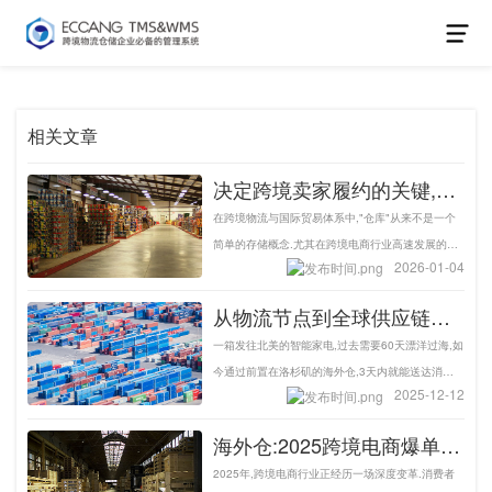
相关文章
决定跨境卖家履约的关键,海
外仓的重要性正在被重新评
在跨境物流与国际贸易体系中,"仓库"从来不是一个
估-易仓科技
简单的存储概念.尤其在跨境电商行业高速发展的当
2026-01-04
下,海外仓凭借其深刻影响着跨境卖家的履约效率\成
本结构与市场竞争力,正逐步从"可选项"变成"必选
从物流节点到全球供应链中
项”.
枢,海外仓驱动跨境电商的出
一箱发往北美的智能家电,过去需要60天漂洋过海,如
海引擎-易仓科技
今通过前置在洛杉矶的海外仓,3天内就能送达消费
2025-12-12
者手中--这不仅是速度的提升,更是中国跨境电商全
球竞争力的根本性重塑.海外仓已从单纯的"境外存货
海外仓:2025跨境电商爆单
点"蜕变为集仓储\物流\展示\售后\数据服务于一体的
的"稳压器"与增长引擎
2025年,跨境电商行业正经历一场深度变革.消费者
综合外贸新型基础设施.