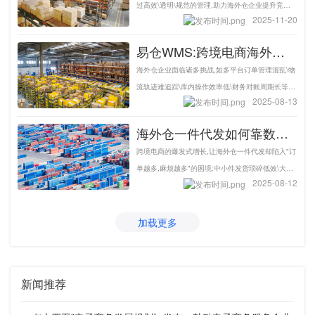
易仓科技
过高效\透明\规范的管理,助力海外仓企业提升竞争
2025-11-20
力,在跨境物流市场中站稳脚跟\脱颖而出.
易仓WMS:跨境电商海外仓
的智能中枢,破解行业难题-易
海外仓企业面临诸多挑战,如多平台订单管理混乱\物
仓科技
流轨迹难追踪\库内操作效率低\财务对账周期长等.
2025-08-13
本文将拆解三大核心要点,并分享如何通过易仓WMS
智能化管理工具,实现降本增效.
海外仓一件代发如何靠数字
化提效?易仓WMS海外仓系
跨境电商的爆发式增长,让海外仓一件代发却陷入"订
统为您助力-易仓科技
单越多,麻烦越多"的困境:中小件发货琐碎低效\大件
2025-08-12
搬运耗力易错\多平台订单管理混乱\库存不准引发客
诉...易仓WMS海外仓系统服务全球1500+海外仓,实
现人均发货800单以上,覆盖100+国家.
加载更多
新闻推荐