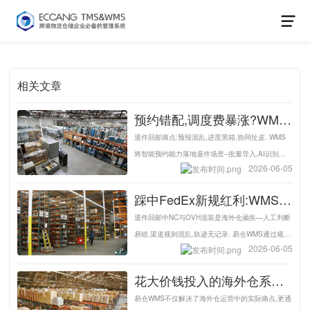
相关文章
预约错配,调度费暴涨?WMS
落地三大场景,退货从成本转
退件回邮痛点:预报混乱,进度黑箱,协同扯皮. WMS
为渠道收益-易仓WMS
将智能预约能力落地退件场景--批量导入,AI识别回
2026-06-05
邮信息,可视化看板规划资源,全流程留痕追责,让退
件从成本黑洞变为可二次发货的盈利渠道.
踩中FedEx新规红利:WMS盘
活退件回邮,海外仓解锁渠道
退件回邮中NC与OVH混装是海外仓顽疾—人工判断
变现新盈利-易仓WMS
易错,渠道规则混乱,轨迹无记录. 易仓WMS通过规则
2026-06-05
智能识别,配置灵活高效,自动分抹执行与全程记录可
溯,精准区分货型,自动分流流程,让退件从成本黑洞
花大价钱投入的海外仓系统
变为可管理资产.
值不值,只看这一点就行了!-
易仓WMS​不仅解决了海外仓运营中的实际痛点,更通