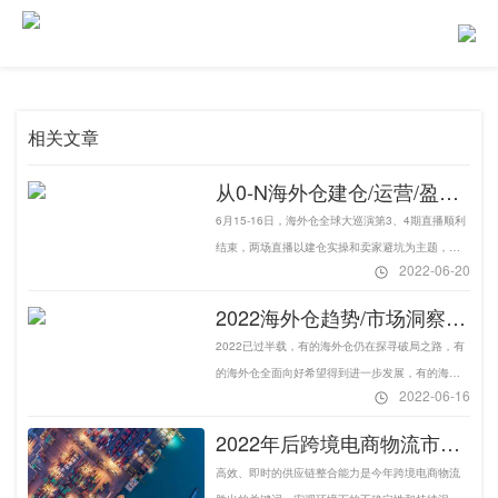
相关文章
从0-N海外仓建仓/运营/盈利
实操指南-易仓WMS
6月15-16日，海外仓全球大巡演第3、4期直播顺利
结束，两场直播以建仓实操和卖家避坑为主题，邀
2022-06-20
请了宁波良仓副总经理李伟、链仓科技（宁波发现
国际物流）副总裁许光辉、千象盒子海外总监
2022海外仓趋势/市场洞察/
ANDRES、千岸集团物流总监Stephen Ao、
仓库规划都在这一篇-易仓
2022已过半载，有的海外仓仍在探寻破局之路，有
Caison Link总经理COCO、邮差小马CEO王海成等
WMS
的海外仓全面向好希望得到进一步发展，有的海外
嘉宾分享
2022-06-16
仓企业刚刚入局，迫切需要了解建仓和运营之法。
基于此，易仓科技希望联合全球海外仓企业的力
2022年后跨境电商物流市场
量，共同寻找突围之法，2022年6月至9月，易仓科
的发展前景怎么样
高效、即时的供应链整合能力是今年跨境电商物流
技将联合TOP100海外仓企业，推出“中国海外仓全