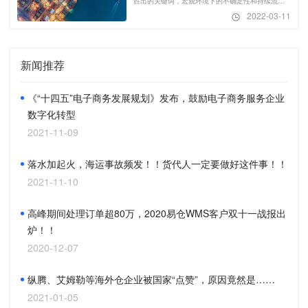
胜出的关键词，宏观环境下的不确定性和持续混乱
球大巡演”直播突围活动。
2022-03-11
的全球供应链要求跨境物流企业有相当强的协调、
整合和优化物流资源的能力以保证时效性，但这必
然也会导致企业成本的上涨。此时，通过数字化的
新闻推荐
手段管理才能实现成本的精准管控和统计，做出正
确的决策并适应变换的环境。
《“十四五”电子商务发展规划》发布，鼓励电子商务服务企业
数字化转型
2021-11-09
落水加起火，海运事故频发！！货代人一定要做好这件事！！
2021-11-10
高峰期间处理订单超80万，2020易仓WMS客户双十一战报出
炉！！
2020-12-07
纵腾、艾姆勒等海外仓企业被国家“点赞”，原因竟然是……
2021-01-05