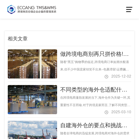
相关文章
做跨境电商别再只拼价格!选
对海外仓才能提升市场竞争
随着"黑五"购物季的临近,跨境电商订单如潮水般涌
力-易仓科技
来,但不少中国卖家却笑不出来--包裹滞留\运费飙升
2025-12-02
\客户投诉不断.问题的根源不在产品,也不在营销,而
在于海外仓布局不到位.兵马未动,粮草先行,今天的
不同类型的海外仓适配什么
跨境电商竞争,早已从"卖得出去"转向"送得到、退得
样的业务需求?卖家如何选择
在跨境电商蓬勃发展的当下,海外仓作为关键一环,其
了、服务得好",而这一切的核心支点,正是海外仓.
合适的海外仓服务商?-易仓
重要性不言而喻.对于跨境卖家而言,了解不同类型的
2025-03-10
海外仓及其特点,有助于制定更优的物流策略,提升运
科技
营效率与竞争力.本文将深入剖析海外仓的主要类型,
自建海外仓的要点和挑战有
并探讨它们各自的需求差异.
哪些?如何快速开展海外仓业
随着全球电商的迅猛发展,跨境电商对海外仓的需求