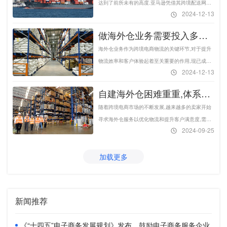
务?-易仓科技
达到了前所未有的高度.亚马逊凭借其跨境配送网络
2024-12-13
和全球云仓体系,已经成为全球最大的海外仓运营商
然而,亚马逊的FBA服务虽然便捷,但也存在一些短
做海外仓业务需要投入多少
板,从而促使部分卖家开始探索自建海外仓的道路.那
钱?海外仓成本在线计算-易
海外仓业务作为跨境电商物流的关键环节,对于提升
么自建海外仓又会面临哪些问题呢?
仓科技
物流效率和客户体验起着至关重要的作用,现已成为
2024-12-13
不少卖家出海首选的物流方式之一,因此想要入局这
一市场的人也越来越多,然而启动和运营海外仓业务
自建海外仓困难重重,体系搭
需要一定的资金和成本投入,下面我们就带大家一起
建仍是一大挑战-易仓科技
随着跨境电商市场的不断发展,越来越多的卖家开始
来算一算做海外仓业务需要投入多少钱.
寻求海外仓服务以优化物流和提升客户满意度,需求
2024-09-25
量的上涨也催生出更多的海外仓服务商,其中不乏一
些想要做自建仓的卖家或物流企业,然而,海外仓的建
加载更多
设和运营并非易事,它涉及到一系列复杂的挑战,从选
址策略\政策法规适应到人员招聘与管理,每一步都需
要大量的成本投入.
新闻推荐
《“十四五”电子商务发展规划》发布，鼓励电子商务服务企业