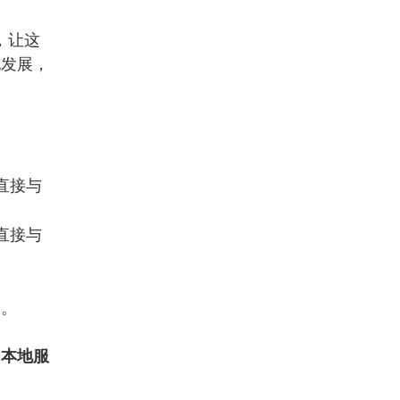
，让这
化发展，
直接与
直接与
务。
和本地服