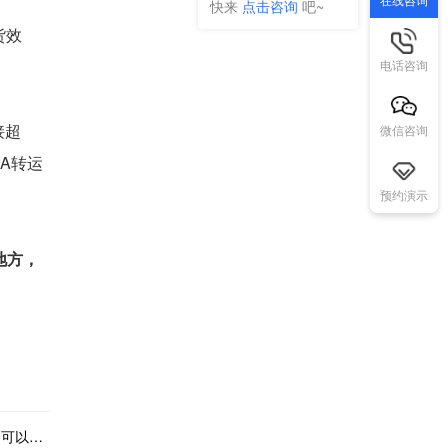
快来
点击咨询
吧~
货效
电话咨询
接超
微信咨询
A转运
预约演示
地方，
下一篇：亚马逊FBM时效收紧，美国和英国海外仓可以用易仓WMS管好哪些节点？