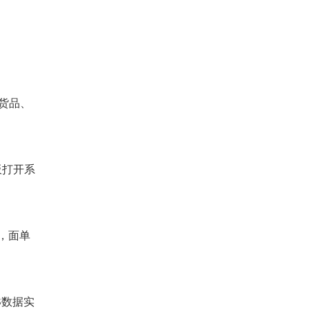
货品、
板打开系
，面单
S数据实