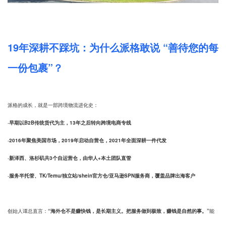
19年深耕不踩坑：为什么派格敢说 “善待您的每
一份包裹”？
派格的成长，就是一部跨境物流进化史：
·早期以B2B传统货代为主，13年之后转向跨境电商专线
·2016年聚焦美国市场，2019年启动自营仓，2021年全面深耕一件代发
·新泽西、洛杉矶共3个自运营仓，由华人+本土团队直管
·服务半托管、TK/Temu/独立站/shein官方仓/亚马逊SPN服务商，覆盖品牌出海客户
创始人谭总直言：
“海外仓不是赚快钱，是长期主义。把服务做到极致，赚钱是自然的事。”
能