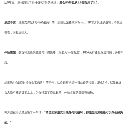
这5年里，派格跑出了日峰值8万件的成绩；
易仓WMS也从1.0进化到了2.0。
底层不变：
那些支撑过8万件峰值的引擎，那些让派格拿到Temu、TK官方认证的逻辑，不仅全
都在，而且更强大。
体验重塑：
数百种复杂的拣货与计费策略，封装为“一键配置”；PDA执行路径深度精简，开箱即
用。
如果说1.0是交付给你全套高阶引擎零件，让你拥有承接一切业务的可能；那么2.0，就是在这
台无坚不摧的引擎之上，为你打造了交互极简、体验卓越的智能驾驶舱。
谭方强在采访最后说了一句话：
“希望卖家朋友出现任何问题时，都能想到派格是可以帮他解决
的。”