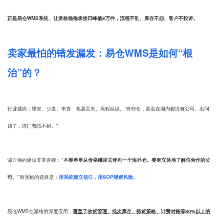
正是易仓WMS系统，让派格稳稳承接日峰值8万件，流程不乱、库存不崩、客户不投诉。
卖家最怕的错发漏发：易仓WMS是如何“根
治”的？
行业通病：错发、少发、串货、包裹丢失、尾程延误。“有些仓，甚至在国内都没有公司。出问
题了，连门都找不到。”
谭方强的建议非常直接：
“不能单单从价格维度去评判一个海外仓。要更立体地了解你合作的公
司。”
而派格的选择是：
用系统建立信任，用SOP规避风险。
易仓WMS在派格的深度应用，
覆盖了收货管理、批次库存、拣货策略、计费对账等80%以上的