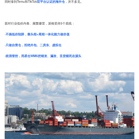
同时拿到Temu和TikTok
双平台认证的海外仓
，并不多见。
面对行业低价内卷、频繁爆雷，派格坚持3个底线：
·不搞低价陷阱，靠头程+尾程一体化能力做价值
·只做自营仓，拒绝外包、二房东、虚拟仓
·统强管控，用易仓WMS把错发、漏发、丢货锁死在源头