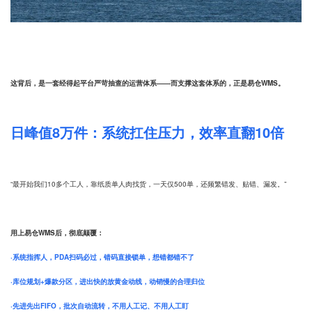
这背后，是一套经得起平台严苛抽查的运营体系——而支撑这套体系的，正是易仓WMS。
日峰值8万件：系统扛住压力，效率直翻10倍
“最开始我们10多个工人，靠纸质单人肉找货，一天仅500单，还频繁错发、贴错、漏发。”
用上易仓WMS后，彻底颠覆：
·系统指挥人，PDA扫码必过，错码直接锁单，想错都错不了
·库位规划+爆款分区，进出快的放黄金动线，动销慢的合理归位
·先进先出FIFO，批次自动流转，不用人工记、不用人工盯