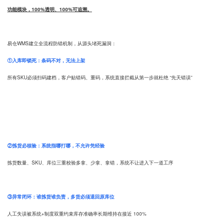
功能模块，100%透明、100%可追溯。
易仓WMS建立全流程防错机制，从源头堵死漏洞：
①入库即锁死：条码不对，无法上架
所有SKU必须扫码建档，客户贴错码、重码，系统直接拦截从第一步就杜绝 “先天错误”
②拣货必核验：系统指哪打哪，不允许凭经验
拣货数量、SKU、库位三重校验多拿、少拿、拿错，系统不让进入下一道工序
③异常闭环：谁拣货谁负责，多货必须退回原库位
人工失误被系统+制度双重约束库存准确率长期维持在接近 100%