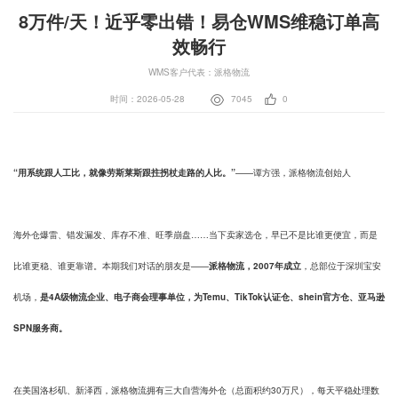
8万件/天！近乎零出错！易仓WMS维稳订单高
效畅行
WMS客户代表：派格物流
时间：2026-05-28
7045
0
“用系统跟人工比，就像劳斯莱斯跟拄拐杖走路的人比。”
——谭方强，派格物流创始人
海外仓爆雷、错发漏发、库存不准、旺季崩盘……当下卖家选仓，早已不是比谁更便宜，而是
比谁更稳、谁更靠谱。本期我们对话的朋友是——
派格物流，2007年成立
，总部位于深圳宝安
机场，
是4A级物流企业、电子商会理事单位，为Temu、TikTok认证仓、shein官方仓、亚马逊
SPN服务商。
在美国洛杉矶、新泽西，派格物流拥有三大自营海外仓（总面积约30万尺），每天平稳处理数