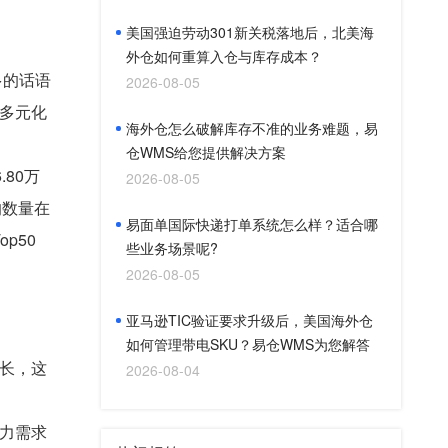
美国强迫劳动301新关税落地后，北美海
外仓如何重算入仓与库存成本？
多的话语
2026-08-05
多元化
海外仓怎么破解库存不准的业务难题，易
仓WMS给您提供解决方案
80万
2026-08-05
的数量在
易面单国际快递打单系统怎么样？适合哪
p50
些业务场景呢?
2026-08-05
亚马逊TIC验证要求升级后，美国海外仓
如何管理带电SKU？易仓WMS为您解答
长，这
2026-08-04
力需求