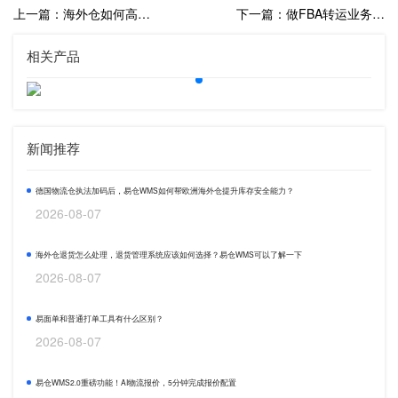
上一篇：海外仓如何高效处理大件产品的一件代发业务？
下一篇：做FBA转运业务如何做到快速出入库？
相关产品
新闻推荐
德国物流仓执法加码后，易仓WMS如何帮欧洲海外仓提升库存安全能力？
2026-08-07
海外仓退货怎么处理，退货管理系统应该如何选择？易仓WMS可以了解一下
2026-08-07
易面单和普通打单工具有什么区别？
2026-08-07
易仓WMS2.0重磅功能！AI物流报价，5分钟完成报价配置