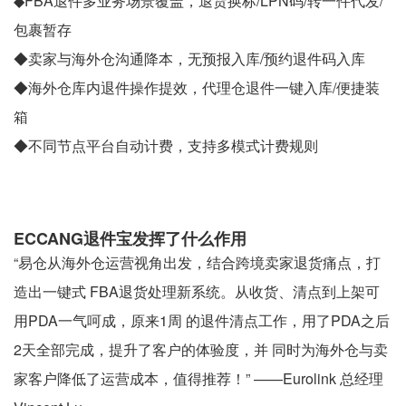
◆FBA退件多业务场景覆盖，退货换标/LPN码/转一件代发/
包裹暂存
◆卖家与海外仓沟通降本，无预报入库/预约退件码入库
◆海外仓库内退件操作提效，代理仓退件一键入库/便捷装
箱
◆不同节点平台自动计费，支持多模式计费规则
ECCANG退件宝发挥了什么作用
“易仓从海外仓运营视角出发，结合跨境卖家退货痛点，打
造出一键式 FBA退货处理新系统。从收货、清点到上架可
用PDA一气呵成，原来1周 的退件清点工作，用了PDA之后
2天全部完成，提升了客户的体验度，并 同时为海外仓与卖
家客户降低了运营成本，值得推荐！” ——Eurolink 总经理