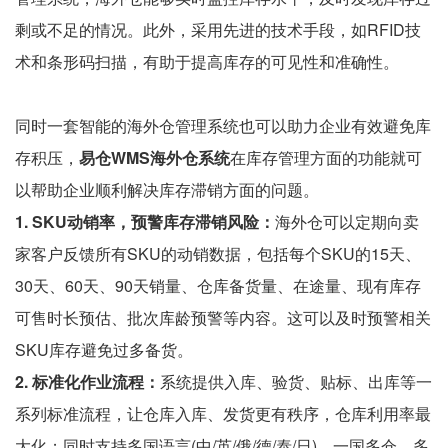
剩或不足的情况。此外，采用先进的技术手段，如RFID技
术和条形码扫描，有助于提高库存的可见性和准确性。
同时一套智能的海外仓管理系统也可以助力企业有效避免库
存积压，
易仓WMS海外仓系统
在库存管理方面的功能就可
以帮助企业顺利解决库存滞销方面的问题。
1. SKU动销率，预警库存滞销风险：
海外仓可以定期向卖
家客户反馈所有SKU的动销数据，包括每个SKU的15天、
30天、60天、90天销量、仓库备货量、在途量、现有库存
可售时长预估、批次库龄预警等内容。这可以及时预警相关
SKU库存避免过多备货。
2. 标准化作业流程：
系统提供入库、验货、贴标、出库等一
系列标准流程，让仓库入库、发货更有秩序，仓库利用率最
大化；同时支持多国语言(中/英/俄/德/泰/日)，一国多仓、多