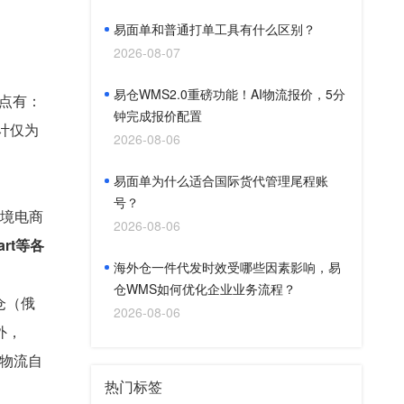
易面单和普通打单工具有什么区别？
2026-08-07
易仓WMS2.0重磅功能！AI物流报价，5分
站点有：
钟完成报价配置
计仅为
2026-08-06
易面单为什么适合国际货代管理尾程账
号？
跨境电商
2026-08-06
art等各
海外仓一件代发时效受哪些因素影响，易
、
仓WMS如何优化企业业务流程？
仓（俄
2026-08-06
外，
、物流自
热门标签